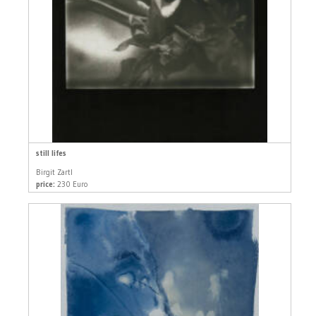
still lifes
Birgit Zartl
price:
230 Euro