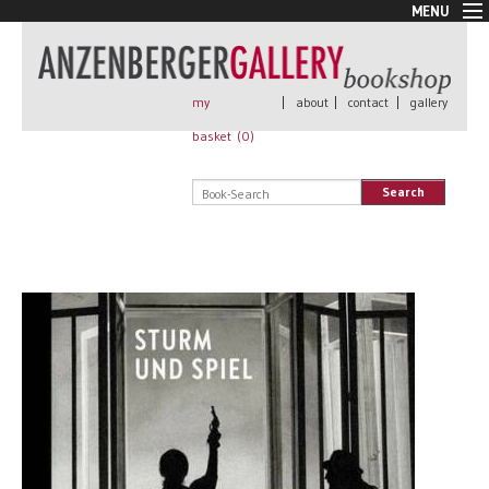
MENU
New Arrivals
Book + Print
Out of print
my
|
about
|
contact
|
gallery
Rare Books
basket (
0
)
Signed
Self published
Search
Handmade
Posters
Sale
AnzenbergerEdition
All books