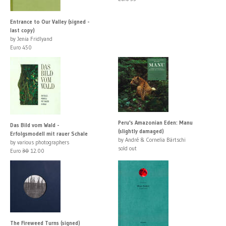
Entrance to Our Valley (signed -
last copy)
by Jenia Fridlyand
Euro 450
Peru's Amazonian Eden: Manu
Das Bild vom Wald -
(slightly damaged)
Erfolgsmodell mit rauer Schale
by André & Cornelia Bärtschi
by various photographers
sold out
Euro
30
12.00
The Fireweed Turns (signed)