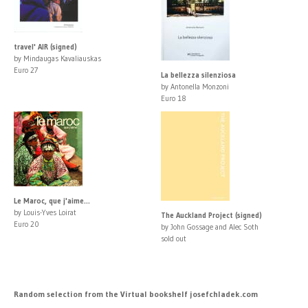
travel' AIR (signed)
by Mindaugas Kavaliauskas
Euro 27
La bellezza silenziosa
by Antonella Monzoni
Euro 18
Le Maroc, que j'aime...
by Louis-Yves Loirat
The Auckland Project (signed)
Euro 20
by John Gossage and Alec Soth
sold out
Random selection from the Virtual bookshelf josefchladek.com