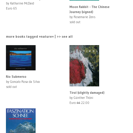
by Katharine McDaid
Moon Rabbit - The Chinese
Euro 65
Journey (signed)
by Rosemarie Zens
sold out
more books tagged »nature« | >> see all
Rio Submerso
by Goncalo Rosa da Silva
sold out
Tirol (slightly damaged)
by Günther Thöni
Euro
44
22.00