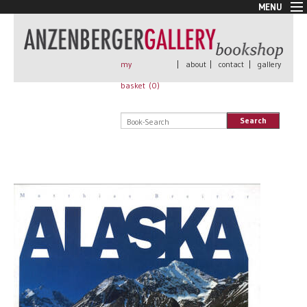
MENU
New Arrivals
Book + Print
Out of print
my
|
about
|
contact
|
gallery
Rare Books
basket (
0
)
Signed
Self published
Search
Handmade
Posters
Sale
AnzenbergerEdition
All books