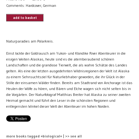
Comments: Hardcover, German
add to basket
Naturparadies am Polarkreis.
Einst lockte der Goldrausch am Yukon- und Klondike River Abenteurer in die
eisigen Weiten Alaskas, heute sind es die atemberaubend schönen
Landschaften und die grandiose Tierwelt, die als wahre Schätze des Landes
gelten. Als eine der letzten ausgedehnten Wildnisregionen der Welt ist Alaska
zu einem Sehnsuchtsziel für Naturliebhaber geworden, die ihr Glück in der
Stille der einsamen Wälder finden. Bereits am Stadtrand von Anchorage ist das
Heulen der Wölfe zu hören, und Bären und Elche wagen sich nicht selten bis in
die Vorgärten. Der Naturfotograf Matthias Breiter hat Alaska zu seiner zweiten
Heimat gemacht und führt den Leser in die schönsten Regionen und
entlegensten Winkel dieser Welt der Abenteuer im hohen Norden.
more books tagged »biological« | >> see all