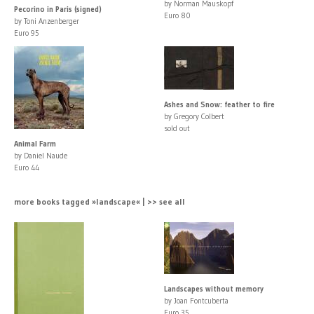
by Norman Mauskopf
Pecorino in Paris (signed)
Euro 80
by Toni Anzenberger
Euro 95
Ashes and Snow: feather to fire
by Gregory Colbert
sold out
Animal Farm
by Daniel Naude
Euro 44
more books tagged »landscape« | >> see all
Landscapes without memory
by Joan Fontcuberta
Euro 35