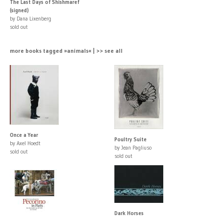
The Last Days of Shishmaref
(signed)
by Dana Lixenberg
sold out
more books tagged »animals« | >> see all
Once a Year
Poultry Suite
by Axel Hoedt
by Jean Pagliuso
sold out
sold out
Dark Horses