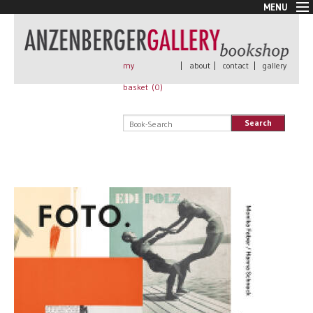
MENU
New Arrivals
Book + Print
Out of print
my
|
about
|
contact
|
gallery
Rare Books
basket (
0
)
Signed
Self published
Search
Handmade
Posters
Sale
AnzenbergerEdition
All books