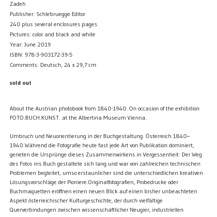
Zadeh
Publisher: Schlebruegge Editor
240 plus several enclosures pages
Pictures: color and black and white
Year: June 2019
ISBN: 978-3-903172-39-5
Comments: Deutsch, 24 x 29,7 cm
sold out
About the Austrian photobook from 1840-1940. On occasion of the exhibition
FOTO.BUCH.KUNST. at the Albertina Museum Vienna.
Umbruch und Neuorientierung in der Buchgestaltung. Österreich 1840–
1940.Während die Fotografie heute fast jede Art von Publikation dominiert,
gerieten die Ursprünge dieses Zusammenwirkens in Vergessenheit: Der Weg
des Fotos ins Buch gestaltete sich lang und war von zahlreichen technischen
Problemen begleitet, umso erstaunlicher sind die unterschiedlichen kreativen
Lösungsvorschläge der Pioniere.Originalfotografien, Probedrucke oder
Buchmaquetten eröffnen einen neuen Blick auf einen bisher unbeachteten
Aspekt österreichischer Kulturgeschichte, der durch vielfältige
Querverbindungen zwischen wissenschaftlicher Neugier, industriellen