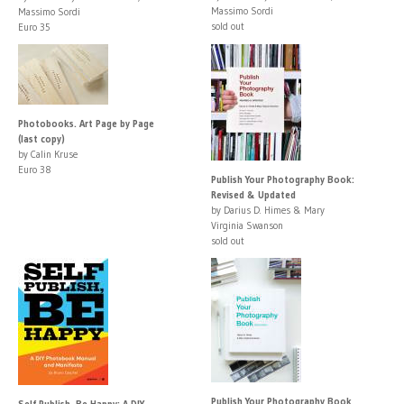
Massimo Sordi
Massimo Sordi
sold out
Euro 35
Photobooks. Art Page by Page
(last copy)
by Calin Kruse
Euro 38
Publish Your Photography Book:
Revised & Updated
by Darius D. Himes & Mary
Virginia Swanson
sold out
Publish Your Photography Book
Self Publish, Be Happy: A DIY