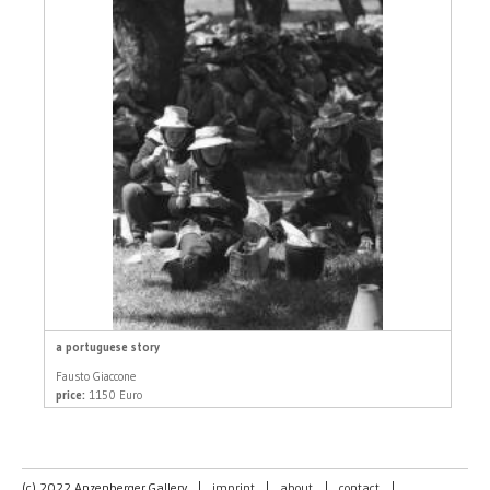
a portuguese story
Fausto Giaccone
price:
1150 Euro
(c) 2022 Anzenberger Gallery
|
imprint
|
about
|
contact
|